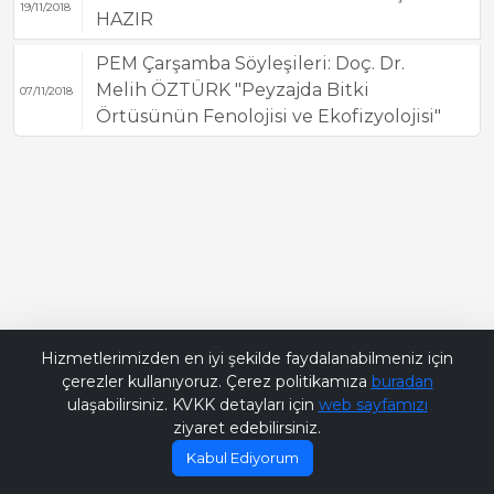
19/11/2018
HAZIR
PEM Çarşamba Söyleşileri: Doç. Dr.
Melih ÖZTÜRK "Peyzajda Bitki
07/11/2018
Örtüsünün Fenolojisi ve Ekofizyolojisi"
Bana Soru Sor | Ask Me
Hizmetlerimizden en iyi şekilde faydalanabilmeniz için
çerezler kullanıyoruz. Çerez politikamıza
buradan
ulaşabilirsiniz. KVKK detayları için
web sayfamızı
ziyaret edebilirsiniz.
Kabul Ediyorum