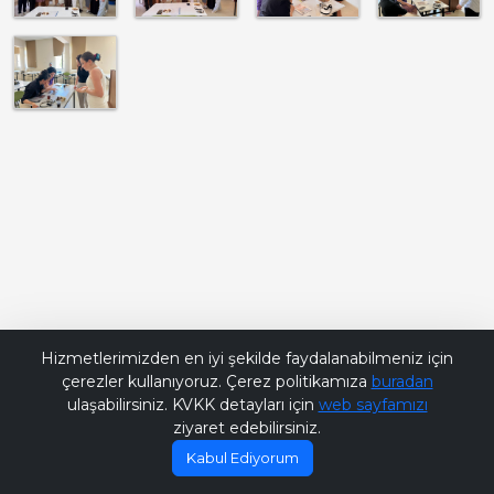
Bana Soru Sor | Ask Me
Hizmetlerimizden en iyi şekilde faydalanabilmeniz için
çerezler kullanıyoruz. Çerez politikamıza
buradan
ulaşabilirsiniz. KVKK detayları için
web sayfamızı
ziyaret edebilirsiniz.
Kabul Ediyorum