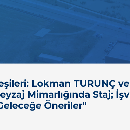
eşileri: Lokman TURUNÇ ve
zaj Mimarlığında Staj; İşv
Geleceğe Öneriler"